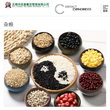
15094388555
杂粮