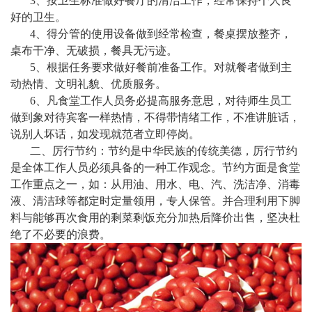
3、按卫生标准做好餐厅的清洁工作，经常保持个人良
好的卫生。
4、得分管的使用设备做到经常检查，餐桌摆放整齐，
桌布干净、无破损，餐具无污迹。
5、根据任务要求做好餐前准备工作。对就餐者做到主
动热情、文明礼貌、优质服务。
6、凡食堂工作人员务必提高服务意思，对待师生员工
做到象对待宾客一样热情，不得带情绪工作，不准讲脏话，
说别人坏话，如发现就范者立即停岗。
二、厉行节约：节约是中华民族的传统美德，厉行节约
是全体工作人员必须具备的一种工作观念。节约方面是食堂
工作重点之一，如：从用油、用水、电、汽、洗洁净、消毒
液、清洁球等都定时定量领用，专人保管。并合理利用下脚
料与能够再次食用的剩菜剩饭充分加热后降价出售，坚决杜
绝了不必要的浪费。