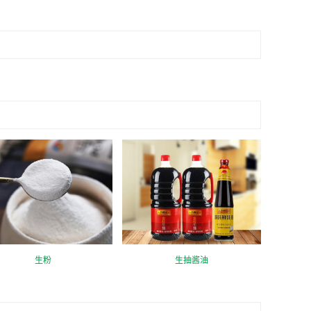
生粉
生抽酱油