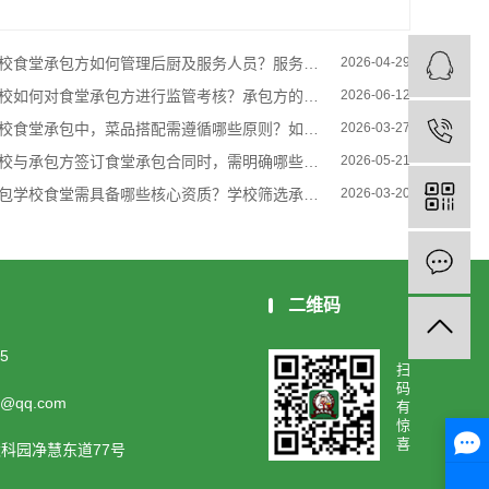
食堂承包方如何管理后厨及服务人员？服务规范有哪些要求？如何提升服务质量，满足师生需求？
2026-04-29
如何对食堂承包方进行监管考核？承包方的退出机制有哪些？如何确保承包方规范运营、持续提升服务质量？
2026-06-12
食堂承包中，菜品搭配需遵循哪些原则？如何兼顾学生营养需求、口味偏好与成本控制？
2026-03-27
与承包方签订食堂承包合同时，需明确哪些核心条款？双方的权责划分有哪些重点？如何避免合同纠纷？
2026-05-21
学校食堂需具备哪些核心资质？学校筛选承包方的核心准入条件有哪些？如何确保资质合规、符合校园餐饮要求？
2026-03-20
二维码
5
扫
码
5@qq.com
有
惊
喜
科园净慧东道77号